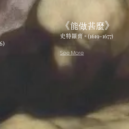
《
》
能做甚麼
-
(1619-1677)
史特羅齊
6)
See More