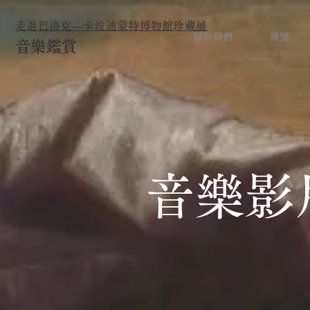
走進巴洛克—卡波迪蒙特博物館珍藏展
關於我們
展覽
音樂鑑賞
音樂影