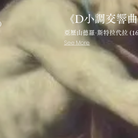
《D小調交響
)
亞歷山德羅·斯特拉代拉 (1643
See More