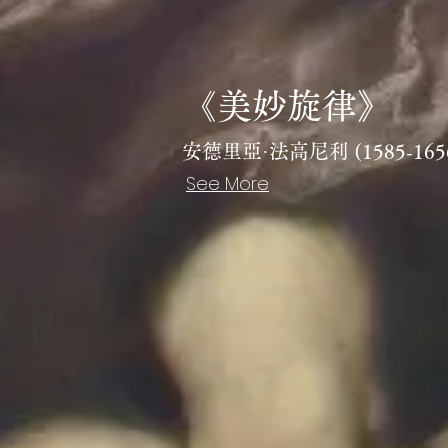
《美妙旋律》
安德里亞·法高尼利 (1585-165
See More