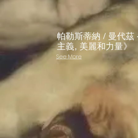
帕勒斯蒂納 / 曼代茲
主義, 美麗和力量》
See More