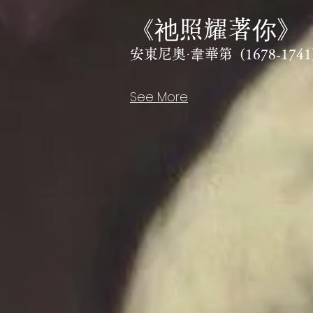
《祂照耀著你》
安東尼奧·韋華第 (1678-1741
See More