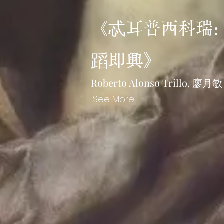
《
忒耳普西科瑞:
蹈即興
》
Roberto Alonso Trillo,
廖月敏
See More